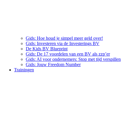
Gids: Hoe houd je simpel meer geld over!
Gids: Investeren via de Investerings BV
De Kids BV Blueprint
Gids: De 17 voordelen van een BV als zzp’er
Gids: AI voor ondernemers: Stop met tijd verspillen
Gids: Jouw Freedom Number
Trainingen