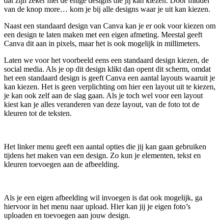
dat zijn zeker niet de enige designs die jij kan kiezen. Door middel
van de knop more… kom je bij alle designs waar je uit kan kiezen.
Naast een standaard design van Canva kan je er ook voor kiezen om
een design te laten maken met een eigen afmeting. Meestal geeft
Canva dit aan in pixels, maar het is ook mogelijk in millimeters.
Laten we voor het voorbeeld eens een standaard design kiezen, de
social media. Als je op dit design klikt dan opent dit scherm, omdat
het een standaard design is geeft Canva een aantal layouts waaruit je
kan kiezen. Het is geen verplichting om hier een layout uit te kiezen,
je kan ook zelf aan de slag gaan. Als je toch wel voor een layout
kiest kan je alles veranderen van deze layout, van de foto tot de
kleuren tot de teksten.
Het linker menu geeft een aantal opties die jij kan gaan gebruiken
tijdens het maken van een design. Zo kun je elementen, tekst en
kleuren toevoegen aan de afbeelding.
Als je een eigen afbeelding wil invoegen is dat ook mogelijk, ga
hiervoor in het menu naar upload. Hier kan jij je eigen foto’s
uploaden en toevoegen aan jouw design.