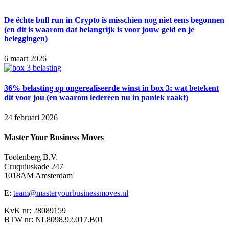
De échte bull run in Crypto is misschien nog niet eens begonnen
(en dit is waarom dat belangrijk is voor jouw geld en je
beleggingen)
6 maart 2026
36% belasting op ongerealiseerde winst in box 3: wat betekent
dit voor jou (en waarom iedereen nu in paniek raakt)
24 februari 2026
Master Your Business Moves
Toolenberg B.V.
Cruquiuskade 247
1018AM Amsterdam
E:
team@masteryourbusinessmoves.nl
KvK nr: 28089159
BTW nr: NL8098.92.017.B01