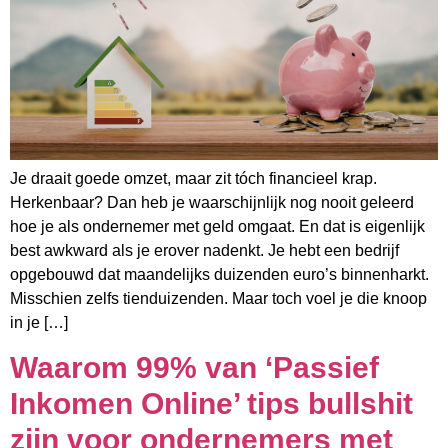
Je draait goede omzet, maar zit tóch financieel krap.
Herkenbaar? Dan heb je waarschijnlijk nog nooit geleerd
hoe je als ondernemer met geld omgaat. En dat is eigenlijk
best awkward als je erover nadenkt. Je hebt een bedrijf
opgebouwd dat maandelijks duizenden euro’s binnenharkt.
Misschien zelfs tienduizenden. Maar toch voel je die knoop
in je […]
Waarom 99% van ‘Passief
Inkomen Online’ tips bullshit
zijn voor ondernemers met