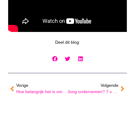
Deel dit blog:
Vorige
Volgende
Hoe belangrijk het is om te weten wie je ideale klant is – in gesprek met Britt Sanders
Jong ondernemen? 7 x waarom een business coach jou kan helpen!