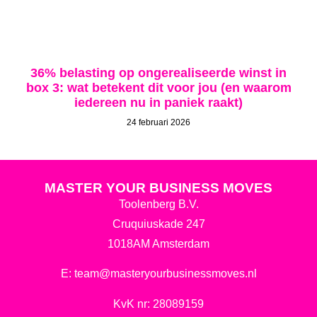
36% belasting op ongerealiseerde winst in
box 3: wat betekent dit voor jou (en waarom
iedereen nu in paniek raakt)
24 februari 2026
MASTER YOUR BUSINESS MOVES
Toolenberg B.V.
Cruquiuskade 247
1018AM Amsterdam
E:
team@masteryourbusinessmoves.nl
KvK nr: 28089159