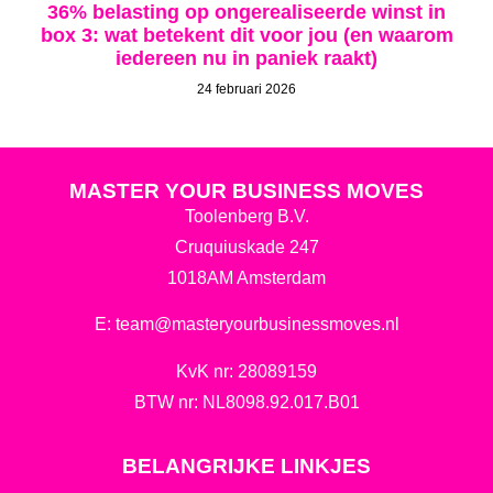
36% belasting op ongerealiseerde winst in
box 3: wat betekent dit voor jou (en waarom
iedereen nu in paniek raakt)
24 februari 2026
MASTER YOUR BUSINESS MOVES
Toolenberg B.V.
Cruquiuskade 247
1018AM Amsterdam
E:
team@masteryourbusinessmoves.nl
KvK nr: 28089159
BTW nr: NL8098.92.017.B01
BELANGRIJKE LINKJES