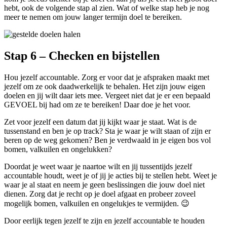
hebt, ook de volgende stap al zien. Wat of welke stap heb je nog
meer te nemen om jouw langer termijn doel te bereiken.
Stap 6 – Checken en bijstellen
Hou jezelf accountable. Zorg er voor dat je afspraken maakt met
jezelf om ze ook daadwerkelijk te behalen. Het zijn jouw eigen
doelen en jij wilt daar iets mee. Vergeet niet dat je er een bepaald
GEVOEL bij had om ze te bereiken! Daar doe je het voor.
Zet voor jezelf een datum dat jij kijkt waar je staat. Wat is de
tussenstand en ben je op track? Sta je waar je wilt staan of zijn er
beren op de weg gekomen? Ben je verdwaald in je eigen bos vol
bomen, valkuilen en ongelukken?
Doordat je weet waar je naartoe wilt en jij tussentijds jezelf
accountable houdt, weet je of jij je acties bij te stellen hebt. Weet je
waar je al staat en neem je geen beslissingen die jouw doel niet
dienen. Zorg dat je recht op je doel afgaat en probeer zoveel
mogelijk bomen, valkuilen en ongelukjes te vermijden. 😉
Door eerlijk tegen jezelf te zijn en jezelf accountable te houden