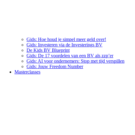
Gids: Hoe houd je simpel meer geld over!
Gids: Investeren via de Investerings BV
De Kids BV Blueprint
Gids: De 17 voordelen van een BV als zzp’er
Gids: AI voor ondernemers: Stop met tijd verspillen
Gids: Jouw Freedom Number
Masterclasses