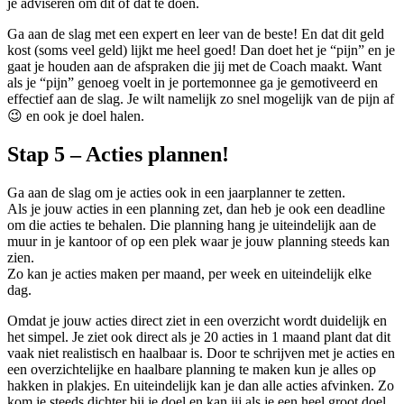
je adviseren om dit of dat te doen.
Ga aan de slag met een expert en leer van de beste! En dat dit geld
kost (soms veel geld) lijkt me heel goed! Dan doet het je “pijn” en je
gaat je houden aan de afspraken die jij met de Coach maakt. Want
als je “pijn” genoeg voelt in je portemonnee ga je gemotiveerd en
effectief aan de slag. Je wilt namelijk zo snel mogelijk van de pijn af
😉 en ook je doel halen.
Stap 5 – Acties plannen!
Ga aan de slag om je acties ook in een jaarplanner te zetten.
Als je jouw acties in een planning zet, dan heb je ook een deadline
om die acties te behalen. Die planning hang je uiteindelijk aan de
muur in je kantoor of op een plek waar je jouw planning steeds kan
zien.
Zo kan je acties maken per maand, per week en uiteindelijk elke
dag.
Omdat je jouw acties direct ziet in een overzicht wordt duidelijk en
het simpel. Je ziet ook direct als je 20 acties in 1 maand plant dat dit
vaak niet realistisch en haalbaar is. Door te schrijven met je acties en
een overzichtelijke en haalbare planning te maken kun je alles op
hakken in plakjes. En uiteindelijk kan je dan alle acties afvinken. Zo
kom je steeds dichter bij je doel en kan jij als je een heel groot doel