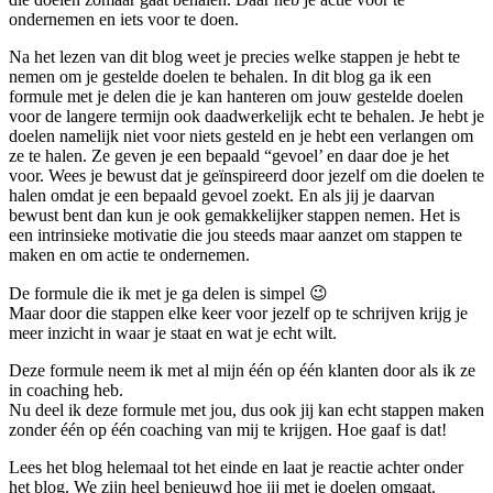
ondernemen en iets voor te doen.
Na het lezen van dit blog weet je precies welke stappen je hebt te
nemen om je gestelde doelen te behalen. In dit blog ga ik een
formule met je delen die je kan hanteren om jouw gestelde doelen
voor de langere termijn ook daadwerkelijk echt te behalen. Je hebt je
doelen namelijk niet voor niets gesteld en je hebt een verlangen om
ze te halen. Ze geven je een bepaald “gevoel’ en daar doe je het
voor. Wees je bewust dat je geïnspireerd door jezelf om die doelen te
halen omdat je een bepaald gevoel zoekt. En als jij je daarvan
bewust bent dan kun je ook gemakkelijker stappen nemen. Het is
een intrinsieke motivatie die jou steeds maar aanzet om stappen te
maken en om actie te ondernemen.
De formule die ik met je ga delen is simpel 😉
Maar door die stappen elke keer voor jezelf op te schrijven krijg je
meer inzicht in waar je staat en wat je echt wilt.
Deze formule neem ik met al mijn één op één klanten door als ik ze
in coaching heb.
Nu deel ik deze formule met jou, dus ook jij kan echt stappen maken
zonder één op één coaching van mij te krijgen. Hoe gaaf is dat!
Lees het blog helemaal tot het einde en laat je reactie achter onder
het blog. We zijn heel benieuwd hoe jij met je doelen omgaat.