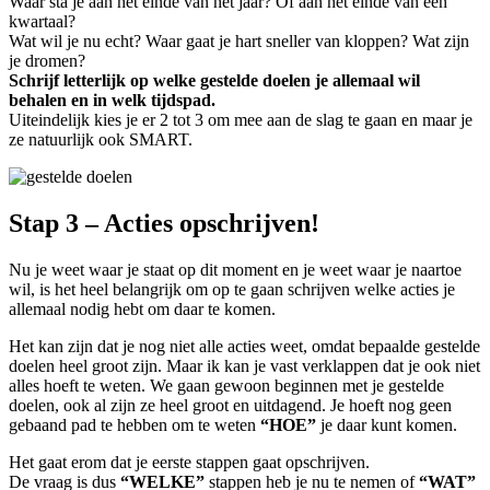
Waar sta je aan het einde van het jaar? Of aan het einde van een
kwartaal?
Wat wil je nu echt? Waar gaat je hart sneller van kloppen? Wat zijn
je dromen?
Schrijf letterlijk op welke gestelde doelen je allemaal wil
behalen en in welk tijdspad.
Uiteindelijk kies je er 2 tot 3 om mee aan de slag te gaan en maar je
ze natuurlijk ook SMART.
Stap 3 – Acties opschrijven!
Nu je weet waar je staat op dit moment en je weet waar je naartoe
wil, is het heel belangrijk om op te gaan schrijven welke acties je
allemaal nodig hebt om daar te komen.
Het kan zijn dat je nog niet alle acties weet, omdat bepaalde gestelde
doelen heel groot zijn. Maar ik kan je vast verklappen dat je ook niet
alles hoeft te weten. We gaan gewoon beginnen met je gestelde
doelen, ook al zijn ze heel groot en uitdagend. Je hoeft nog geen
gebaand pad te hebben om te weten
“HOE”
je daar kunt komen.
Het gaat erom dat je eerste stappen gaat opschrijven.
De vraag is dus
“WELKE”
stappen heb je nu te nemen of
“WAT”