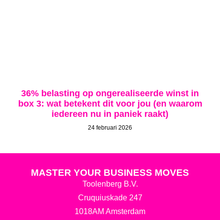
36% belasting op ongerealiseerde winst in
box 3: wat betekent dit voor jou (en waarom
iedereen nu in paniek raakt)
24 februari 2026
MASTER YOUR BUSINESS MOVES
Toolenberg B.V.
Cruquiuskade 247
1018AM Amsterdam