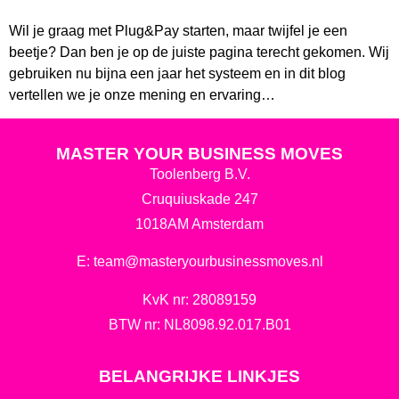
Wil je graag met Plug&Pay starten, maar twijfel je een
beetje? Dan ben je op de juiste pagina terecht gekomen. Wij
gebruiken nu bijna een jaar het systeem en in dit blog
vertellen we je onze mening en ervaring…
MASTER YOUR BUSINESS MOVES
Toolenberg B.V.
Cruquiuskade 247
1018AM Amsterdam
E:
team@masteryourbusinessmoves.nl
KvK nr: 28089159
BTW nr: NL8098.92.017.B01
BELANGRIJKE LINKJES