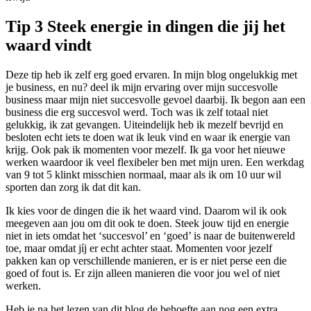
Tip 3 Steek energie in dingen die jij het
waard vindt
Deze tip heb ik zelf erg goed ervaren. In mijn blog ongelukkig met
je business, en nu? deel ik mijn ervaring over mijn succesvolle
business maar mijn niet succesvolle gevoel daarbij. Ik begon aan een
business die erg succesvol werd. Toch was ik zelf totaal niet
gelukkig, ik zat gevangen. Uiteindelijk heb ik mezelf bevrijd en
besloten echt iets te doen wat ik leuk vind en waar ik energie van
krijg. Ook pak ik momenten voor mezelf. Ik ga voor het nieuwe
werken waardoor ik veel flexibeler ben met mijn uren. Een werkdag
van 9 tot 5 klinkt misschien normaal, maar als ik om 10 uur wil
sporten dan zorg ik dat dit kan.
Ik kies voor de dingen die ik het waard vind. Daarom wil ik ook
meegeven aan jou om dit ook te doen. Steek jouw tijd en energie
niet in iets omdat het ‘succesvol’ en ‘goed’ is naar de buitenwereld
toe, maar omdat jíj er echt achter staat. Momenten voor jezelf
pakken kan op verschillende manieren, er is er niet perse een die
goed of fout is. Er zijn alleen manieren die voor jou wel of niet
werken.
Heb je na het lezen van dit blog de behoefte aan nog een extra