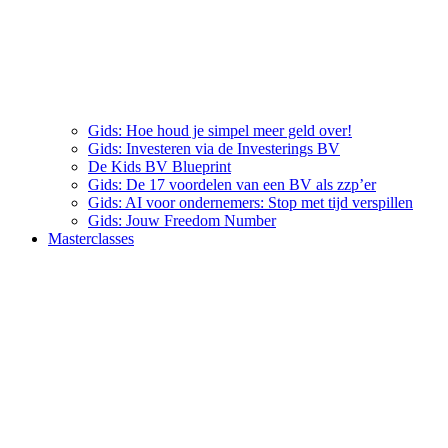
Gids: Hoe houd je simpel meer geld over!
Gids: Investeren via de Investerings BV
De Kids BV Blueprint
Gids: De 17 voordelen van een BV als zzp’er
Gids: AI voor ondernemers: Stop met tijd verspillen
Gids: Jouw Freedom Number
Masterclasses