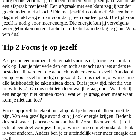
Zorg er dus voor dat jij echt een moment voor jezelf pakt. Zie dit als
een afspraak met jezelf. Een afspraak met een klant zeg jij zonder
goede reden niet af toch? Die met jezelf dus ook niet! Als een hele
dag niet lukt zorg er dan voor dat jij een dagdeel pakt. Die tijd voor
jezelf is nodig voor meer energie. Die energie kun jij vervolgens
weer gebruiken om écht actief en effectief aan de slag te gaan. Win-
win dus!
Tip 2 Focus je op jezelf
Als je dan een moment hebt gepakt voor jezelf, focus je daar dan
ook op. Laat je niet verleiden om toch aandacht aan iets anders te
besteden. Jij verdient die aandacht ook, zeker van jezelf. Aandacht
en tijd voor jezelf is nodig en gezond. Ga dus niet in jouw me-time
alle huishoudelijke taken zitten doen. Dit is jouw tijd, niet die van
jouw huis ;-). Ga dus echt iets doen wat jij graag doet. Wat heb jij
een lange tijd niet kunnen doen? Wat wil je graag doen maar waar
kom je niet aan toe?
Focus op jezelf betekent niet altijd dat je helemaal alleen hoeft te
zijn. Van een gezellige avond kun jij ook energie krijgen. Bedenk
dus ook waar jij energie vandaan haalt. Zorg alleen wel dat jij dit
echt alleen doet voor jezelf in jouw me-time en niet omdat dat leuk
is voor anderen. Anders ben je er uiteindelijk weer meer energie aan
kwijt.