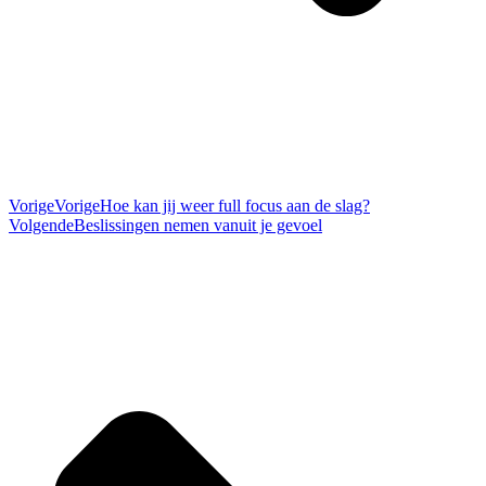
Vorige
Vorige
Hoe kan jij weer full focus aan de slag?
Volgende
Beslissingen nemen vanuit je gevoel