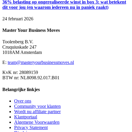
36% belasting op ongerealiseerde winst in box 3: wat betekent
dit voor jou (en waarom iedereen nu in paniek raakt)
24 februari 2026
Master Your Business Moves
Toolenberg B.V.
Cruquiuskade 247
1018AM Amsterdam
E:
team@masteryourbusinessmoves.nl
KvK nr: 28089159
BTW nr: NL8098.92.017.B01
Belangrijke linkjes
Over ons
Community voor klanten
Wordt nu affiliate partner
Klantportaal
Algemene Voorwaarden
Privacy Statement