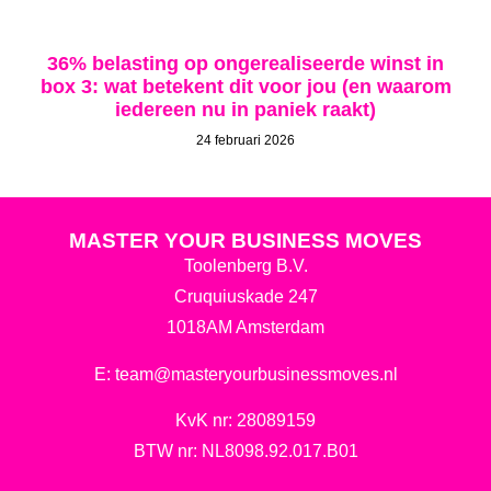
36% belasting op ongerealiseerde winst in
box 3: wat betekent dit voor jou (en waarom
iedereen nu in paniek raakt)
24 februari 2026
MASTER YOUR BUSINESS MOVES
Toolenberg B.V.
Cruquiuskade 247
1018AM Amsterdam
E:
team@masteryourbusinessmoves.nl
KvK nr: 28089159
BTW nr: NL8098.92.017.B01