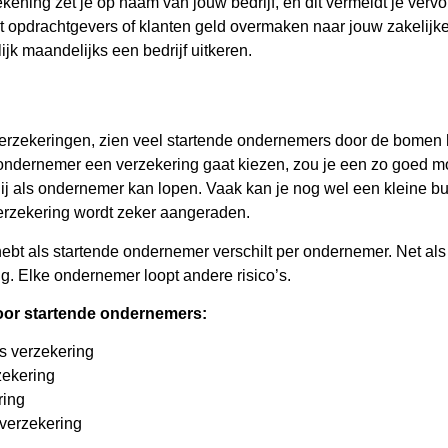
kening zet je op naam van jouw bedrijf, en dit vermeldt je verv
at opdrachtgevers of klanten geld overmaken naar jouw zakelijk
ijk maandelijks een bedrijf uitkeren.
erzekeringen, zien veel startende ondernemers door de bomen h
 ondernemer een verzekering gaat kiezen, zou je een zo goed mo
 jij als ondernemer kan lopen. Vaak kan je nog wel een kleine b
verzekering wordt zeker aangeraden.
ebt als startende ondernemer verschilt per ondernemer. Net als
g. Elke ondernemer loopt andere risico’s.
oor startende ondernemers:
s verzekering
zekering
ring
dverzekering