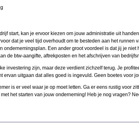
ng
rijf start, kan je ervoor kiezen om jouw administratie uit handen
ervoor dat je veel tijd overhoudt om te besteden aan het runnen v
ndernemingsplan. Een ander groot voordeel is dat jij je niet ho
an de btw-aangifte, aftrekposten en het afschrijven van bedrijf
 investering zijn, maar deze verdient zichzelf terug. Je profite
nt ervan uitgaan dat alles goed is ingevuld. Geen boetes voor jo
er is er veel waar je op moet letten. Ga er eens rustig voor zitte
es met het starten van jouw onderneming! Heb je nog vragen? N