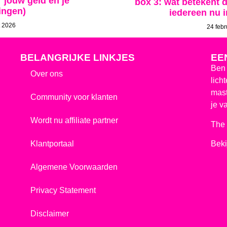
r jouw geld en je
box 3: wat betekent 
ingen)
iedereen nu i
t 2026
24 febr
BELANGRIJKE LINKJES
EE
Ben 
Over ons
lich
mast
Community voor klanten
je v
Wordt nu affiliate partner
The 
Bek
Klantportaal
Algemene Voorwaarden
Privacy Statement
Disclaimer