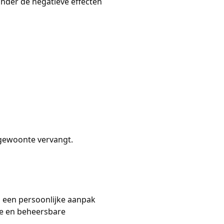
onder de negatieve effecten 
e gewoonte vervangt.
m een persoonlijke aanpak 
ke en beheersbare 