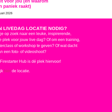
dit voor jou (en waarom
n paniek raakt)
uari 2026
N LIVEDAG LOCATIE NODIG?
je op zoek naar een leuke, inspirerende,
te plek voor jouw live dag? Of om een training,
erclass of workshop te geven? Of wat dacht
an een foto- of videoshoot?
Firestarter Hub is dé plek hiervoor!
ijk
hier
de locatie.