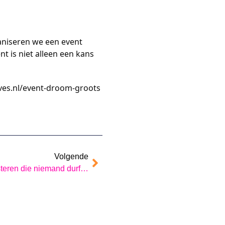
niseren we een event 
t is niet alleen een kans 
oves.nl/event-droom-groots
Volgende
De verborgen strategie bij investeren die niemand durft te benoemen