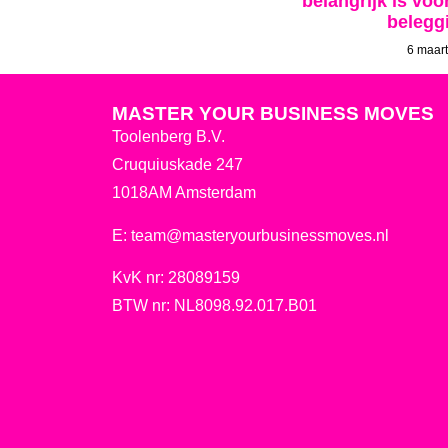
belangrijk is voo
belegg
6 maar
MASTER YOUR BUSINESS MOVES
Toolenberg B.V.
Cruquiuskade 247
1018AM Amsterdam
E:
team@masteryourbusinessmoves.nl
KvK nr: 28089159
BTW nr: NL8098.92.017.B01