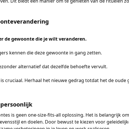
even. Dit biedt een manier om te genieten van de rituelen z
oonteverandering
er de gewoonte die je wilt veranderen.
ggers kennen die deze gewoonte in gang zetten.
ezonder alternatief dat dezelfde behoefte vervult.
e is cruciaal. Herhaal het nieuwe gedrag totdat het de oud
persoonlijk
es is geen one-size-fits-all oplossing. Het is belangrijk o
 levensstijl en doelen. Door bewust te kiezen voor geleidelij
zame verbeteringen in je leven en werk realiseren.