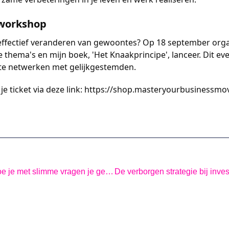
e workshop
 effectief veranderen van gewoontes? Op 18 september orga
 thema's en mijn boek, 'Het Knaakprincipe', lanceer. Dit even
te netwerken met gelijkgestemden.
je ticket via deze link: https://shop.masteryourbusinessm
De kracht van vragen: Hoe je met slimme vragen je gedrag verandert