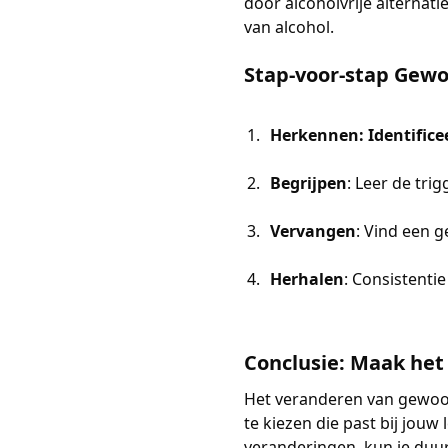
door alcoholvrije alternati
van alcohol.
Stap-voor-stap Gew
Herkennen: Identifice
Begrijpen
: Leer de tri
Vervangen
: Vind een g
Herhalen
: Consistenti
Conclusie: Maak het 
Het veranderen van gewoont
te kiezen die past bij jouw
veranderingen, kun je duur